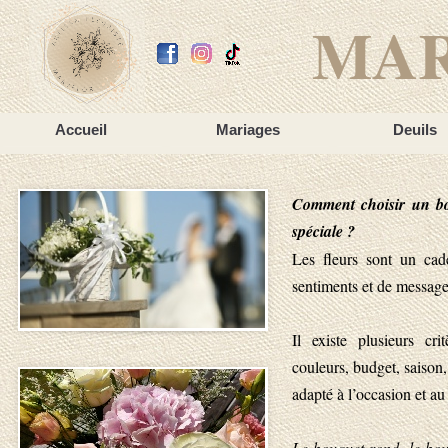
MA
Accueil
Mariages
Deuils
C
omment choisir un bo
spéciale ?
Les fleurs sont un ca
sentiments et de message
Il existe plusieurs cr
couleurs, budget, saison,
adapté à l’occasion et au
Le bouquet rond, le bou